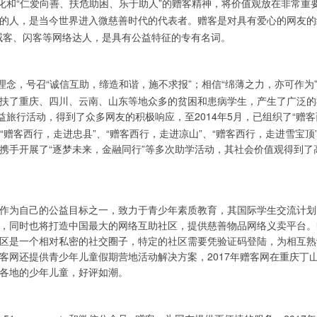
文化和“仁爱向善、扶危助困、乐于助人”的赠客精神，将价值观放在非常重
的人，是当今世界进入微慈善时代的代表者。赠客是对具有爱心的网友的
客、威客、闪客等网络达人，是具有公益特征的专有名词。
客理念，号召“诚信互助，缔造和谐，施不求报”；相信“绵薄之力，亦可作为
扶了重庆、四川、云南、山东等地众多的贫困和患病学生，产生了广泛的
公益旅行活动，得到了众多网友的积极响应，至2014年5月，已组织了“赠客
“赠客西行，走进忠县”、“赠客西行，走进凉山”、“赠客西行，走进雪宝顶
携手开展了“逐梦未来，金融同行”等多次助学活动，其社会价值观得到了
为自己的公益目标之一，致力于青少年素质教育，其国际学生交流计划
，同时也将打造中国最大的网络互助社区，提供慈善物品网络义卖平台。
区是一个相对私密的社交圈子，特定的社区需要凭验证码登陆，为相互熟
客网还提供青少年儿童假期营地活动解决方案，2017
年赠客网在重庆丁
各地的少年儿童，好评如潮。