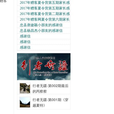
年赠客
夏令营]
[罗若瑷]
07-16
[2024赠客川西藏区助
言
2017年赠客夏令营第五期家长感
学夏令营]
07-16
言
2017年赠客夏令营第五期家长感
言
2017年赠客夏令营第二期家长感
言
2017年赠客网夏令营第六期家长
感言
忠县唐婕颖小朋友的感谢信
忠县杨昌杰小朋友的感谢信
感谢信
感谢信
感谢信
行者无疆-第002期最后
的丙察察
行者无疆-第001期《穿
越夏特》