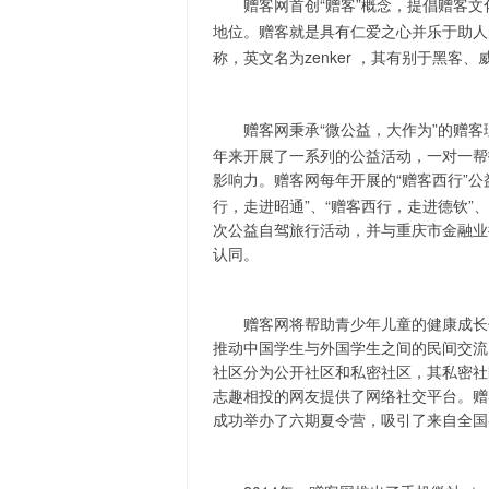
“赠客”概念，提倡赠客
赠客网首创
地位。
赠客就是具有仁爱之心并乐于助人
zenker ，其有别于黑
称，英文名为
“微公益，大作为”的赠
赠客网秉承
年来开展了一系列的公益活动，一对一帮
影响力
“赠客西行”
。赠客网每年开展的
行，走进昭通”、“赠客西行，走进德钦”、
次公益自驾旅行活动，并与重庆市金融业
认同。
赠客网将帮助青少年儿童的健康成长作
推动中国学生与外国学生之间的民间交流
社区分为公开社区和私密社区，其私密社
志趣相投的网友提供了网络社交平台。赠
成功举办了六期夏令营，吸引了来自全国