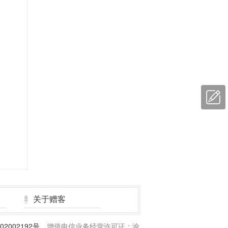
留言
反馈
关于赠客
02002192号
增值电信业务经营许可证：渝