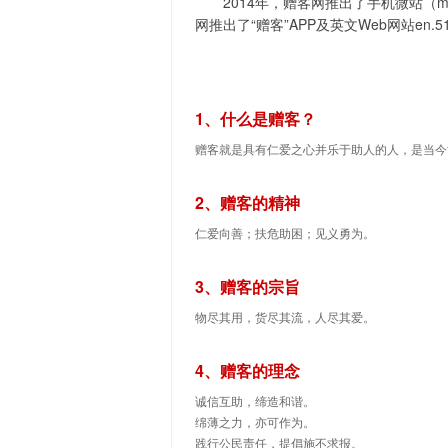
2014年，赠客网推出了手机微站（m.5
网推出了“赠客”APP及英文Web
en.5
网站
1、什么是赠客？
赠客就是具有仁爱之心并乐于助人的人，是当今
2、赠客的精神
仁爱向善；扶危助困；见义勇为。
3、赠客的宗旨
物尽其用，货尽其流，人尽其爱。
4、赠客的理念
诚信互助，缔造和谐。
绵薄之力，亦可作为。
践行公民责任，提倡施不求报。