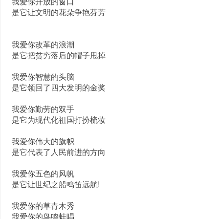
我爱你开放的窗口
是它让文明的花朵争艳芬芳
我爱你改革的浪潮
是它把贫穷落后的帽子甩掉
我爱你智慧的头脑
是它领回了四大发明的金奖
我爱你勤劳的双手
是它为现代化祖国打扮梳妆
我爱你伟大的旗帜
是它代表了人民前进的方向
我爱你五色的风帆
是它让世纪之船鸣笛远航!
我爱你的草青木秀
我爱你的鸟鸣蛙唱