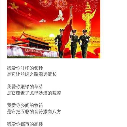
我爱你叮咚的驼铃
是它让丝绸之路源远流长
我爱你嫩绿的草芽
是它覆盖了戈壁沙漠的荒凉
我爱你乡间的牧笛
是它把五彩的音符撒向八方
我爱你都市的高楼