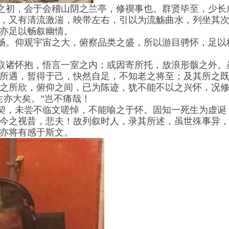
初，会于会稽山阴之兰亭，修禊事也。群贤毕至，少长
，又有清流激湍，映带左右，引以为流觞曲水，列坐其
亦足以畅叙幽情。
。仰观宇宙之大，俯察品类之盛，所以游目骋怀，足以
诸怀抱，悟言一室之内；或因寄所托，放浪形骸之外。
所遇，暂得于己，快然自足，不知老之将至；及其所之
之所欣，俯仰之间，已为陈迹，犹不能不以之兴怀，况
生亦大矣。”岂不痛哉！
，未尝不临文嗟悼，不能喻之于怀。固知一死生为虚诞
今之视昔，悲夫！故列叙时人，录其所述，虽世殊事异
亦将有感于斯文。