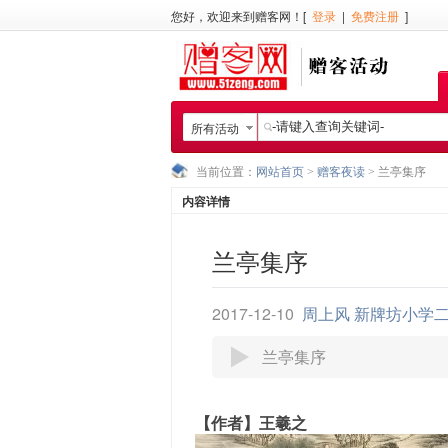
您好，欢迎来到赠客网！[
登录
|
免费注册
]
所有活动
当前位置：
网站首页
>
赠客夜读
> 兰亭集序
内容详情
兰亭集序
2017-12-10
周上风 新牌坊小学
兰亭集序
【作者】王羲之