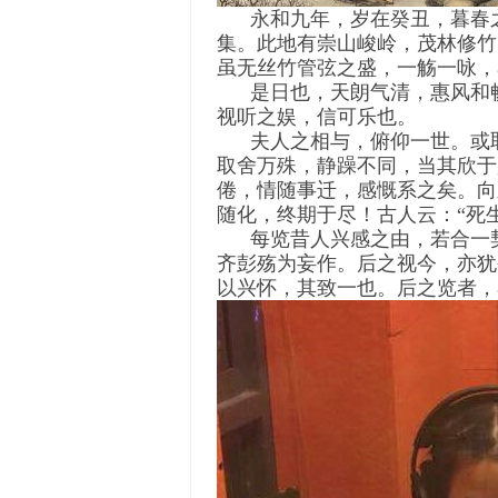
永和九年，岁在癸丑，暮春之
集。此地有崇山峻岭，茂林修竹
虽无丝竹管弦之盛，一觞一咏，
是日也，天朗气清，惠风和畅
视听之娱，信可乐也。
夫人之相与，俯仰一世。或取
取舍万殊，静躁不同，当其欣于
倦，情随事迁，感慨系之矣。向
随化，终期于尽！古人云：“死
每览昔人兴感之由，若合一契
齐彭殇为妄作。后之视今，亦犹
以兴怀，其致一也。后之览者，