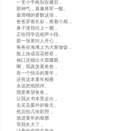
一支小手枪别在腰后，
那神气，真像将军一般。
最滑稽的要数这张，
爸爸穿着长衫，摇着小扇，
鼻子使劲往上一翘，
正给同学说相声小段。
那一张更叫人开心，
爸爸在海滩上为大家做饭，
脸上抹成花花褡褡，
袖口还烧出大窟窿眼。
啊，我真羡慕爸爸，
有一个快乐的童年，
还有这本童年相册
永远把他陪伴。
我更希望爸爸，
让我从书本里走出，
去见见窗外的春天。
然后拍几张彩照，
放进童年的相册
等我长大了，
让童年也留在身边。