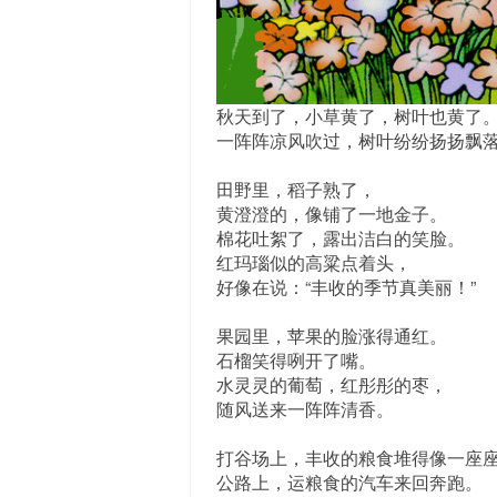
秋天到了，小草黄了，树叶也黄了
一阵阵凉风吹过，树叶纷纷扬扬飘
田野里，稻子熟了，
黄澄澄的，像铺了一地金子。
棉花吐絮了，露出洁白的笑脸。
红玛瑙似的高粱点着头，
好像在说：“丰收的季节真美丽！”
果园里，苹果的脸涨得通红。
石榴笑得咧开了嘴。
水灵灵的葡萄，红彤彤的枣，
随风送来一阵阵清香。
打谷场上，丰收的粮食堆得像一座
公路上，运粮食的汽车来回奔跑。